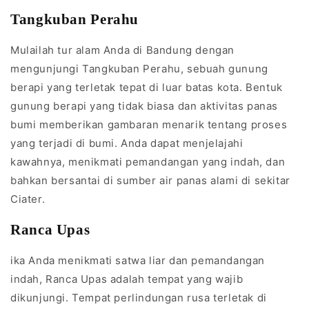
Tangkuban Perahu
Mulailah tur alam Anda di Bandung dengan
mengunjungi Tangkuban Perahu, sebuah gunung
berapi yang terletak tepat di luar batas kota. Bentuk
gunung berapi yang tidak biasa dan aktivitas panas
bumi memberikan gambaran menarik tentang proses
yang terjadi di bumi. Anda dapat menjelajahi
kawahnya, menikmati pemandangan yang indah, dan
bahkan bersantai di sumber air panas alami di sekitar
Ciater.
Ranca Upas
ika Anda menikmati satwa liar dan pemandangan
indah, Ranca Upas adalah tempat yang wajib
dikunjungi. Tempat perlindungan rusa terletak di