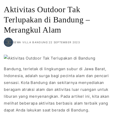
Aktivitas Outdoor Tak
Terlupakan di Bandung –
Merangkul Alam
SEWA VILLA BANDUNG
|
22 SEPTEMBER 2023
Bandung, terletak di lingkungan subur di Jawa Barat,
Indonesia, adalah surga bagi pecinta alam dan pencari
sensasi. Kota Bandung dan sekitarnya menyediakan
beragam atraksi alam dan aktivitas luar ruangan untuk
liburan yang menyenangkan. Pada artikel ini, kita akan
melihat beberapa aktivitas berbasis alam terbaik yang
dapat Anda lakukan saat berada di Bandung.