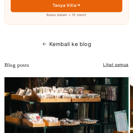
Tanya Villa
Balas dalam < 15 menit
Kembali ke blog
Blog posts
Lihat semua