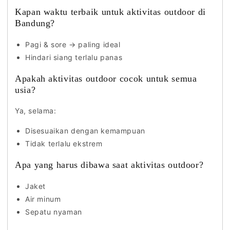
Kapan waktu terbaik untuk aktivitas outdoor di
Bandung?
Pagi & sore → paling ideal
Hindari siang terlalu panas
Apakah aktivitas outdoor cocok untuk semua
usia?
Ya, selama:
Disesuaikan dengan kemampuan
Tidak terlalu ekstrem
Apa yang harus dibawa saat aktivitas outdoor?
Jaket
Air minum
Sepatu nyaman