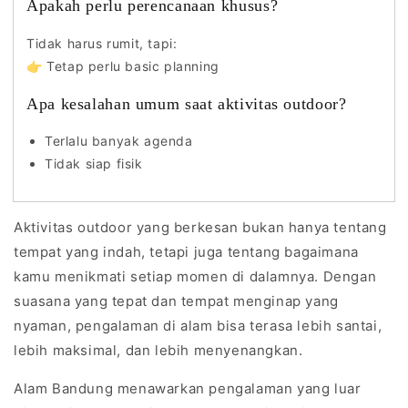
Apakah perlu perencanaan khusus?
Tidak harus rumit, tapi:
👉 Tetap perlu basic planning
Apa kesalahan umum saat aktivitas outdoor?
Terlalu banyak agenda
Tidak siap fisik
Aktivitas outdoor yang berkesan bukan hanya tentang
tempat yang indah, tetapi juga tentang bagaimana
kamu menikmati setiap momen di dalamnya. Dengan
suasana yang tepat dan tempat menginap yang
nyaman, pengalaman di alam bisa terasa lebih santai,
lebih maksimal, dan lebih menyenangkan.
Alam Bandung menawarkan pengalaman yang luar