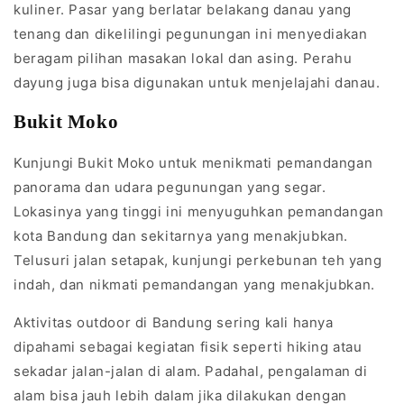
kuliner. Pasar yang berlatar belakang danau yang
tenang dan dikelilingi pegunungan ini menyediakan
beragam pilihan masakan lokal dan asing. Perahu
dayung juga bisa digunakan untuk menjelajahi danau.
Bukit Moko
Kunjungi Bukit Moko untuk menikmati pemandangan
panorama dan udara pegunungan yang segar.
Lokasinya yang tinggi ini menyuguhkan pemandangan
kota Bandung dan sekitarnya yang menakjubkan.
Telusuri jalan setapak, kunjungi perkebunan teh yang
indah, dan nikmati pemandangan yang menakjubkan.
Aktivitas outdoor di Bandung sering kali hanya
dipahami sebagai kegiatan fisik seperti hiking atau
sekadar jalan-jalan di alam. Padahal, pengalaman di
alam bisa jauh lebih dalam jika dilakukan dengan