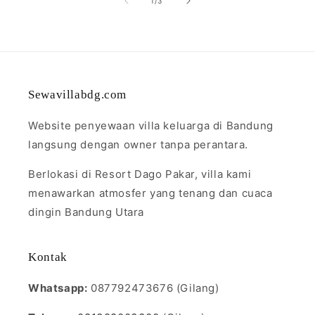
1
/
3
Sewavillabdg.com
Website penyewaan villa keluarga di Bandung
langsung dengan owner tanpa perantara.
Berlokasi di Resort Dago Pakar, villa kami
menawarkan atmosfer yang tenang dan cuaca
dingin Bandung Utara
Kontak
Whatsapp:
087792473676 (Gilang)