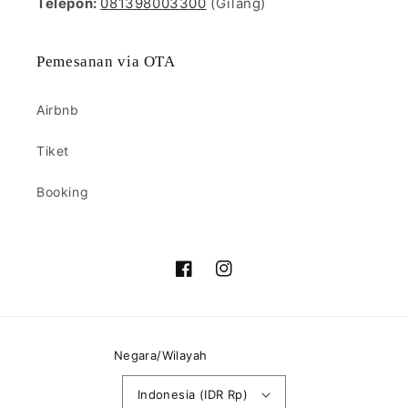
Telepon:
081398003300
(Gilang)
Pemesanan via OTA
Airbnb
Tiket
Booking
Facebook
Instagram
Negara/Wilayah
Indonesia (IDR Rp)